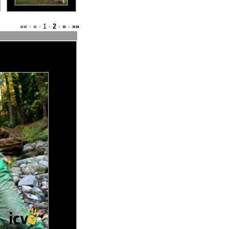
«« · « · 1 ·
2
·
»
·
»»