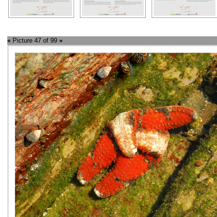
«
Picture 47 of 99
»