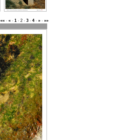
««
·
«
·
1
· 2 ·
3
·
4
·
»
·
»»